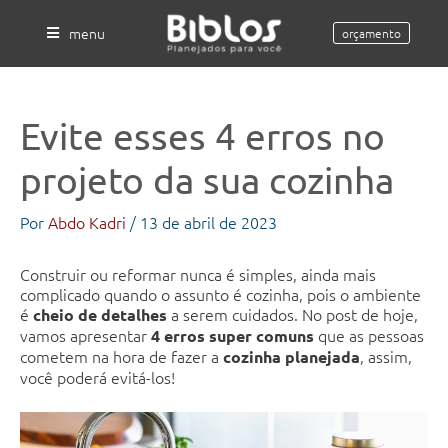
Ir
para
menu
orçamento
o
conteúdo
Evite esses 4 erros no
projeto da sua cozinha
Por
Abdo Kadri
/
13 de abril de 2023
Construir ou reformar nunca é simples, ainda mais
complicado quando o assunto é cozinha, pois o ambiente
é
a serem cuidados. No post de hoje,
cheio de detalhes
vamos apresentar
que as pessoas
4 erros super comuns
cometem na hora de fazer a
, assim,
cozinha planejada
você poderá evitá-los!