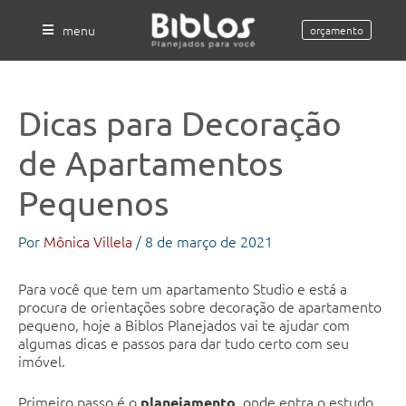
Ir
para
menu
orçamento
o
conteúdo
Dicas para Decoração
de Apartamentos
Pequenos
Por
Mônica Villela
/
8 de março de 2021
Para você que tem um apartamento Studio e está a
procura de orientações sobre decoração de apartamento
pequeno, hoje a Biblos Planejados vai te ajudar com
algumas dicas e passos para dar tudo certo com seu
imóvel.
Primeiro passo é o
, onde entra o estudo
planejamento