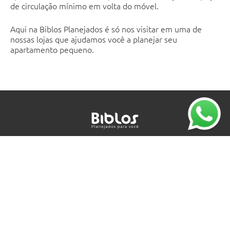
de circulação mínimo em volta do móvel.
Aqui na Biblos Planejados é só nos visitar em uma de
nossas lojas que ajudamos você a planejar seu
apartamento pequeno.
Y
I
F
M
o
n
a
a
u
s
c
p
t
t
e
-
u
a
b
m
SAC: (11) 3834-2215
b
g
o
a
e
r
o
r
Orçamento