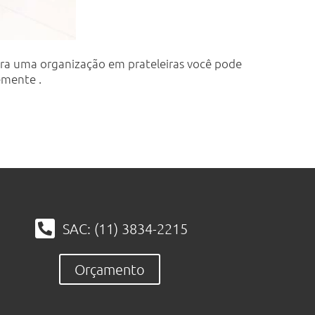
Para uma organização em prateleiras você pode
emente .
SAC: (11) 3834-2215
Orçamento