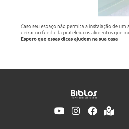
Caso seu espaço não permita a instalação de um a
deixar no fundo da prateleira os alimentos que me
Espero que essas dicas ajudem na sua casa
Y
I
F
M
o
n
a
a
u
s
c
p