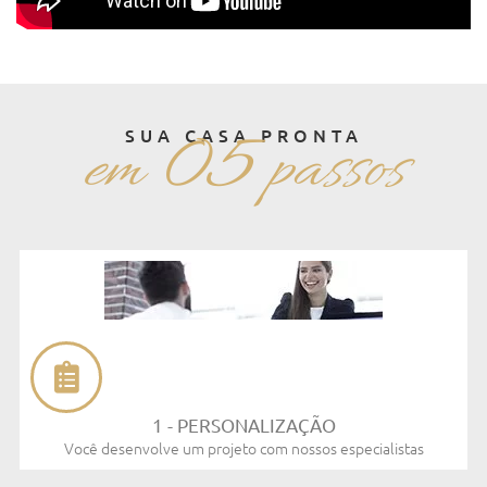
05
SUA CASA PRONTA
em
passos
1 - PERSONALIZAÇÃO​
Você desenvolve um projeto com nossos especialistas