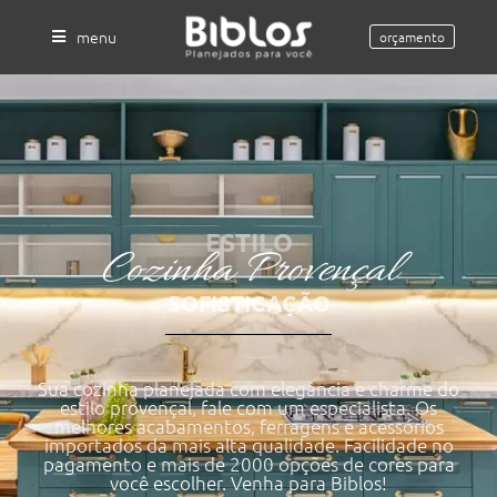
menu
orçamento
ESTILO
Cozinha Provençal
SOFISTICAÇÃO
Sua cozinha planejada com elegância e charme do
estilo provençal, fale com um especialista. Os
melhores acabamentos, ferragens e acessórios
importados da mais alta qualidade. Facilidade no
pagamento e mais de 2000 opções de cores para
você escolher. Venha para Biblos!