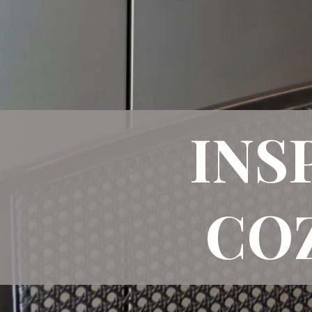
INS
CO