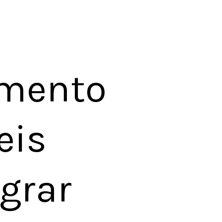
mento 
is 
grar 