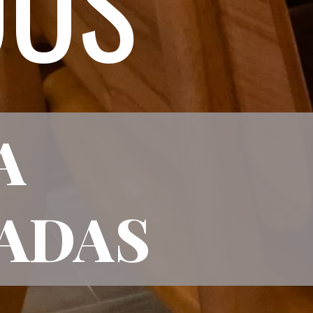
DOS
A
RADAS