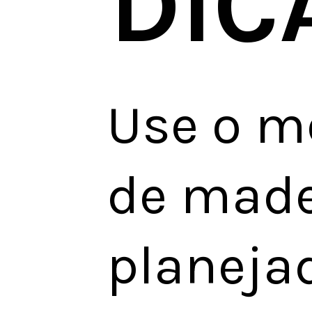
DIC
Use o m
de made
planejad