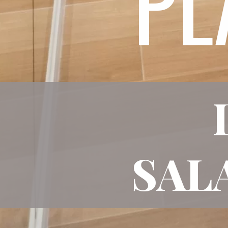
PL
 SAL