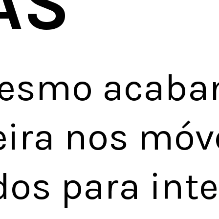
AS 
esmo acaba
ira nos móve
os para inte