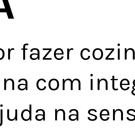
A
or fazer cozi
na com inte
ajuda na sen