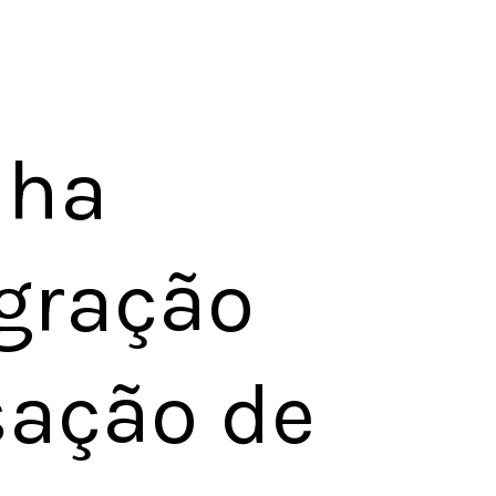
nha
gração
sação de