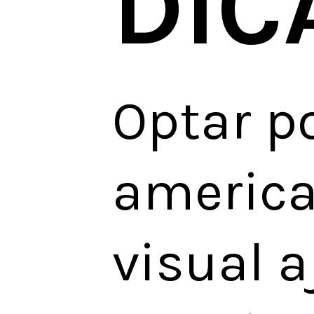
DIC
Optar p
america
visual 