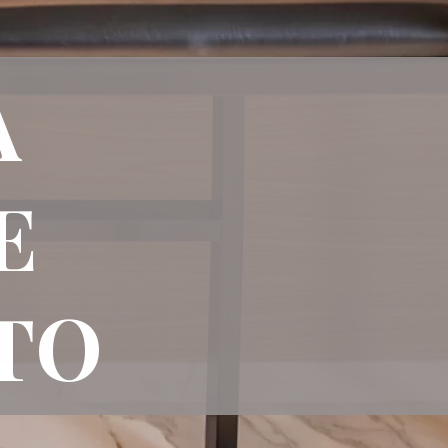
A
DE
TO