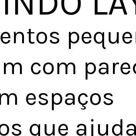
NINDO LA
entos pequen
m com parede
m espaços 
os que ajud