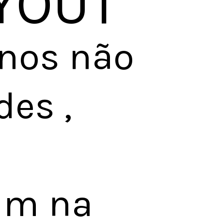
YOUT
os não 
s , 
am na 