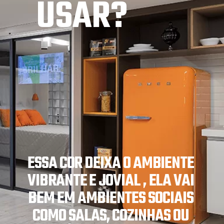
USAR?
ESSA COR DEIXA O AMBIENTE 
VIBRANTE E JOVIAL , ELA VAI 
BEM EM AMBIENTES SOCIAIS 
COMO SALAS, COZINHAS OU 