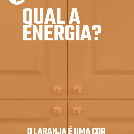
QUAL A 
ENERGIA?
O LARANJA É UMA COR 